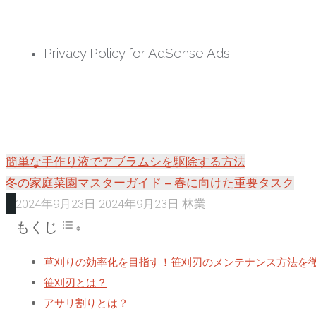
へ
ス
Privacy Policy for AdSense Ads
キ
ッ
プ
簡単な手作り液でアブラムシを駆除する方法
冬の家庭菜園マスターガイド – 春に向けた重要タスク
2024年9月23日
2024年9月23日
林業
もくじ
草刈りの効率化を目指す！笹刈刃のメンテナンス方法を
笹刈刃とは？
アサリ割りとは？