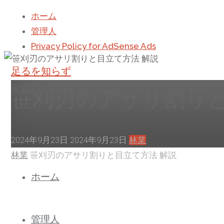
ホーム
管理人
Privacy Policy for AdSense Ads
足るを知らず
家庭菜園、林業、自給自足...里山暮らしを満喫する
笹刈刃のアサリ割りと
2024年9月23日
2024年9月23日
林業
ホ
林業
笹刈刃のアサリ割りと目立て方法 解説
コ
ー
ホーム
ン
ム
テ
ン
管理人
ツ