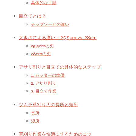
具体的な手順
目立てとは？
チップソーとの違い
大きさによる違い – 25.5cm vs. 28cm
25.5cmの刃
28cmの刃
アサリ割りと目立ての具体的なステップ
1. カッターの準備
2. アサリ割り
3. 目立て作業
ツムラ草刈り刃の長所と短所
長所
短所
草刈り作業を快適にするためのコツ