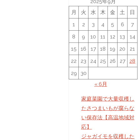
2025年9月
月
火
水
木
金
土
日
1
2
3
4
5
6
7
8
9
10
11
12
13
14
15
16
17
18
19
20
21
22
23
24
25
26
27
28
29
30
« 6月
家庭菜園で大量収穫し
たさつまいもが腐らな
い保存法【高温地域対
応】
ジャガイモを収穫した