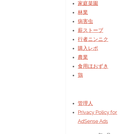
家庭菜園
林業
病害虫
薪ストーブ
行者ニンニク
購入レポ
農業
食用ほおずき
鶏
管理人
Privacy Policy for
AdSense Ads