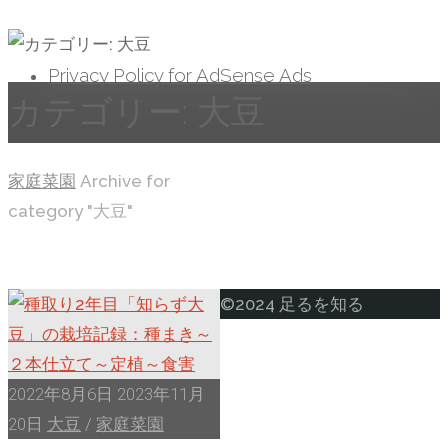
へ
ス
Privacy Policy for AdSense Ads
キ
カテゴリー:
大豆
ッ
プ
ホ
家庭菜園
Archive for
ー
category "大豆"
ム
ト
©2024 足るを知る
ッ
プ
に
2022年8月6日
2023年11月
戻
20日
大豆
/
家庭菜園