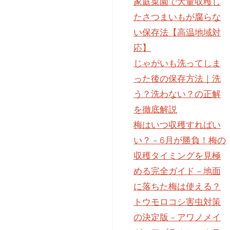
家庭菜園で大量収穫し
たさつまいもが腐らな
い保存法【高温地域対
応】
じゃがいも洗ってしま
った後の保存方法｜洗
う？洗わない？の正解
を徹底解説
梅はいつ収穫すればい
い？ – 6月が勝負！梅の
収穫タイミングを見極
める完全ガイド – 地面
に落ちた梅は使える？
トウモロコシ害虫対策
の決定版 – アワノメイ