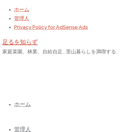
ホーム
管理人
Privacy Policy for AdSense Ads
足るを知らず
家庭菜園、林業、自給自足...里山暮らしを満喫する
コ
ホーム
ン
テ
ン
管理人
ツ