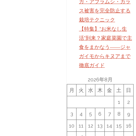
ガ・アブラムシ・カラ
ス被害を完全防止する
栽培テクニック
【特集】“お米なし生
活”到来？家庭菜園で主
食をまかなう――ジャ
ガイモからキヌアまで
徹底ガイド
2026年8月
月
火
水
木
金
土
日
1
2
3
4
5
6
7
8
9
10
11
12
13
14
15
16