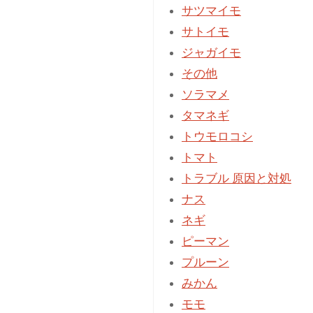
豆」
サツマイモ
の
サトイモ
栽
ジャガイモ
培
その他
記
ソラマメ
録：
タマネギ
種
トウモロコシ
ま
トマト
き
トラブル 原因と対処
～
ナス
２
ネギ
本
ピーマン
仕
プルーン
立
みかん
て
モモ