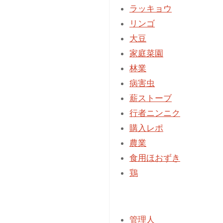
～
ラッキョウ
定
リンゴ
植
大豆
～
家庭菜園
食
林業
害"
病害虫
薪ストーブ
行者ニンニク
購入レポ
農業
食用ほおずき
鶏
管理人