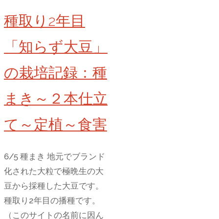
る
種取り2年目
「知らず大豆」
の栽培記録：種
まき～２本仕立
て～定植～食害
6/5 種まき 地元でブランド
化された大粒で極晩生の大
豆から採種した大豆です。
種取り2年目の播種です。
（このサイトの名前に因ん