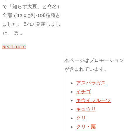
で「知らず大豆」と命名）
全部で12ｘ9列=108粒蒔き
ました。 6/17 発芽しまし
た。 ほ …
"種
Read more
取
本ページはプロモーション
り
が含まれています。
2
年
アスパラガス
目
イチゴ
「知
キウイフルーツ
ら
キュウリ
ず
クリ
大
クリ・栗