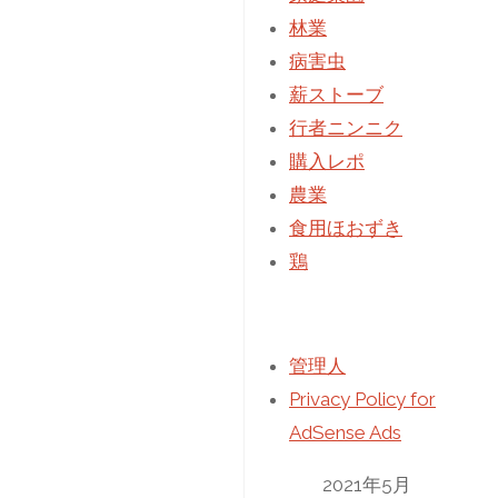
ラ
林業
ス
病害虫
よ
薪ストーブ
け
行者ニンニク
対
購入レポ
策
農業
[鳥
食用ほおずき
獣
鶏
被
害]"
管理人
Privacy Policy for
AdSense Ads
2021年5月