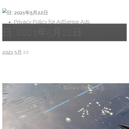
へ
ス
Privacy Policy for AdSense Ads
キ
日:
2021年5月22日
ッ
プ
ホ
2021
5月
22
ー
ム
ト
©2024 足るを知る
ッ
プ
に
戻