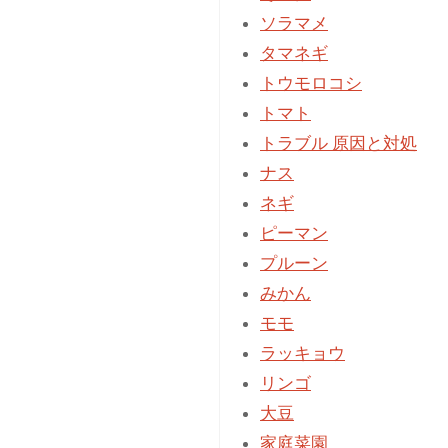
害
ソラマメ
に
タマネギ
悩
トウモロコシ
む
トマト
人
トラブル 原因と対処
必
ナス
見!
ネギ
テ
ピーマン
グ
プルーン
ス
みかん
を
モモ
使
ラッキョウ
っ
リンゴ
た
大豆
カ
家庭菜園