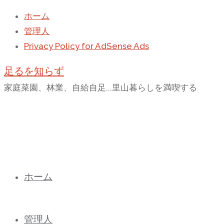
ホーム
管理人
Privacy Policy for AdSense Ads
足るを知らず
家庭菜園、林業、自給自足...里山暮らしを満喫する
コ
ホーム
ン
テ
ン
管理人
ツ