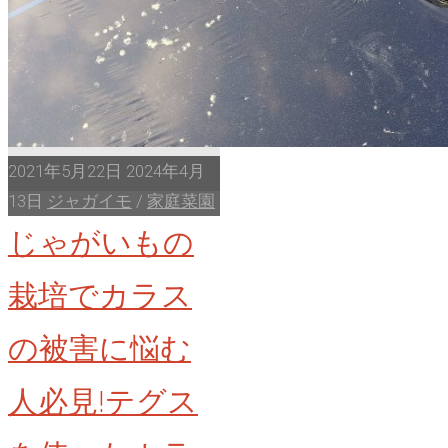
る
2021年5月22日
2024年4月
13日
ジャガイモ
/
家庭菜園
じゃがいもの
栽培でカラス
の被害に悩む
人必見!テグス