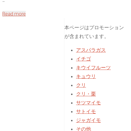
…
"じ
Read more
ゃ
本ページはプロモーション
が
が含まれています。
い
も
アスパラガス
の
イチゴ
栽
キウイフルーツ
培
キュウリ
で
クリ
カ
クリ・栗
ラ
サツマイモ
ス
サトイモ
の
ジャガイモ
被
その他