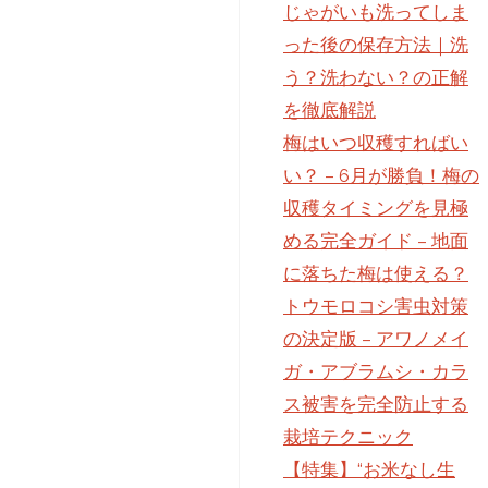
じゃがいも洗ってしま
った後の保存方法｜洗
う？洗わない？の正解
を徹底解説
梅はいつ収穫すればい
い？ – 6月が勝負！梅の
収穫タイミングを見極
める完全ガイド – 地面
に落ちた梅は使える？
トウモロコシ害虫対策
の決定版 – アワノメイ
ガ・アブラムシ・カラ
ス被害を完全防止する
栽培テクニック
【特集】“お米なし生