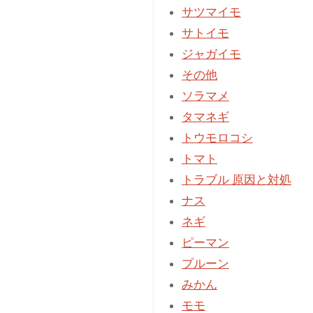
け〜
サツマイモ
経
サトイモ
過
ジャガイモ
［2021.9.27〜］"
その他
ソラマメ
タマネギ
トウモロコシ
トマト
トラブル 原因と対処
ナス
ネギ
ピーマン
プルーン
みかん
モモ