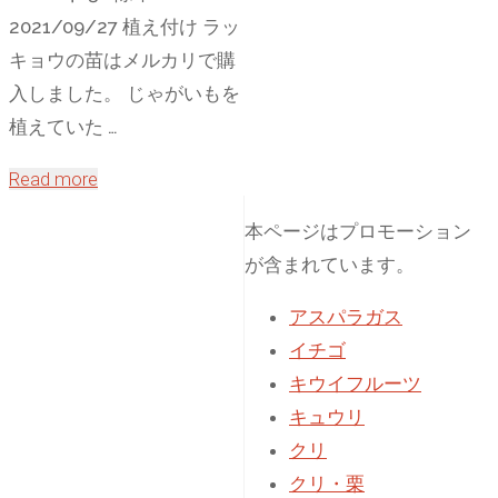
2021/09/27 植え付け ラッ
キョウの苗はメルカリで購
入しました。 じゃがいもを
植えていた …
"ラ
Read more
ッ
本ページはプロモーション
キ
が含まれています。
ョ
ウ
アスパラガス
栽
イチゴ
培：
キウイフルーツ
植
キュウリ
え
クリ
付
クリ・栗