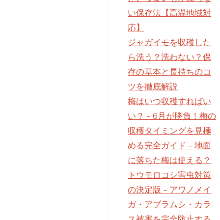
い保存法【高温地域対
応】
ジャガイモを収穫した
ら洗う？洗わない？保
存の基本と長持ちのコ
ツを徹底解説
梅はいつ収穫すればい
い？ – 6月が勝負！梅の
収穫タイミングを見極
める完全ガイド – 地面
に落ちた梅は使える？
トウモロコシ害虫対策
の決定版 – アワノメイ
ガ・アブラムシ・カラ
ス被害を完全防止する