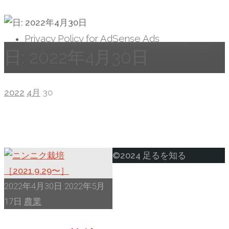
へ
ス
Privacy Policy for AdSense Ads
キ
日:
2022年4月30日
ッ
プ
ホ
2022
4月
30
ー
ム
ト
©2024 足るを知る
ッ
プ
2022年4月30日
2022年5月
に
17日
農業
戻