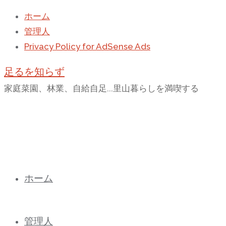
ホーム
管理人
Privacy Policy for AdSense Ads
足るを知らず
家庭菜園、林業、自給自足...里山暮らしを満喫する
コ
ホーム
ン
テ
ン
管理人
ツ