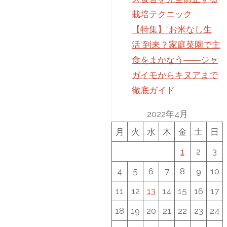
栽培テクニック
【特集】“お米なし生
活”到来？家庭菜園で主
食をまかなう――ジャ
ガイモからキヌアまで
徹底ガイド
2022年4月
月
火
水
木
金
土
日
1
2
3
4
5
6
7
8
9
10
11
12
13
14
15
16
17
18
19
20
21
22
23
24