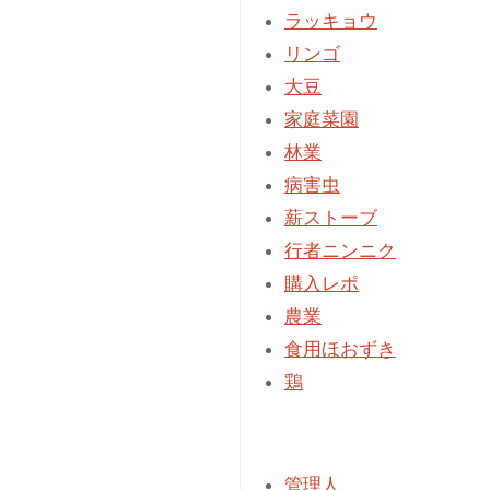
ラッキョウ
リンゴ
大豆
家庭菜園
林業
病害虫
薪ストーブ
行者ニンニク
購入レポ
農業
食用ほおずき
鶏
管理人