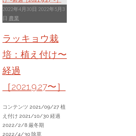
ク
2022年4月30日
2022年5月3
栽
日
農業
培
ラッキョウ栽
［2021.9.29〜］"
培：植え付け〜
経過
［2021.9.27〜］
コンテンツ 2021/09/27 植
え付け 2021/10/30 経過
2022/2/8 厳冬期
2022/4/30 除草