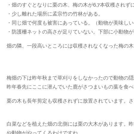
・畑のすぐとなりに栗の木、梅の木が6,7本収穫されず
・少し離れた場所に孟宗竹の竹林がある。
・同じ畑で何度も被害にあっている。（動物が美味しい
・防護柵ネットの高さが足りていない。下部に小動物が
畑の隣、一段高いところには収穫されなくなった梅の木が
梅畑の下は昨年秋まで草刈りをしなかったので動物の隠
昨年春先にここに潜んでいた鹿がさつまいもの葉を食べ
栗の木も長年剪定も収穫されずに放置されています。さ
白菜などを植えた畑の北側には栗の大木があります。昨
や動物がやってくるわけですね。