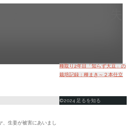
た設置方法と数々の失
種取り2年目「知らず大豆」の
栽培記録：種まき～２本仕立
ト
©2024 足るを知る
ッ
プ
ヤ、生姜が被害にあいまし
に