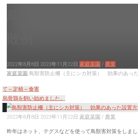
へ
鳥獣害防止柵（主に
ス
Privacy Policy for AdSense Ads
キ
敗例
ッ
プ
2022年8月8日
2023年11月22日
家庭菜園
/
農業
ホ
家庭菜園
鳥獣害防止柵（主にシカ対策） 効果のあっ
ー
て～定植～食害
ム
烏骨鶏を飼い始めました。
2022年8月8日
2023年11月22日
家庭菜園
/
農業
昨年はネット、テグスなどを使って鳥獣害対策をしまし