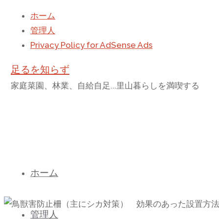
ホーム
管理人
Privacy Policy for AdSense Ads
足るを知らず
家庭菜園、林業、自給自足...里山暮らしを満喫する
コ
ホーム
ン
テ
ン
管理人
ツ