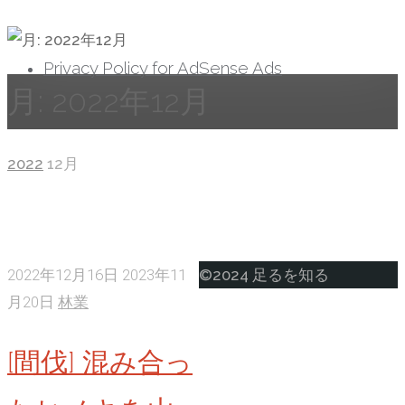
へ
ス
Privacy Policy for AdSense Ads
キ
月:
2022年12月
ッ
プ
ホ
2022
12月
ー
ム
ト
2022年12月16日
2023年11
©2024 足るを知る
ッ
月20日
林業
プ
[間伐] 混み合っ
に
戻