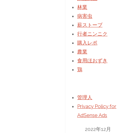
林業
病害虫
薪ストーブ
行者ニンニク
購入レポ
農業
食用ほおずき
鶏
管理人
Privacy Policy for
AdSense Ads
2022年12月