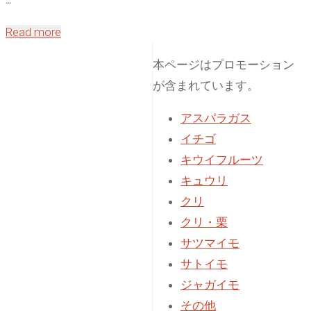
"
Read more
[間
本ページはプロモーション
伐]
が含まれています。
混
み
アスパラガス
合
イチゴ
っ
キウイフルーツ
た
キュウリ
ヒ
クリ
ノ
クリ・栗
キ
サツマイモ
を
サトイモ
山
ジャガイモ
側
その他