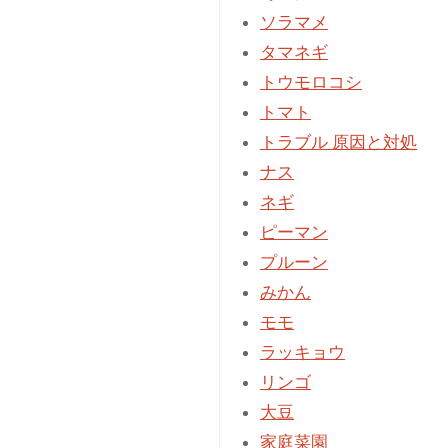
に
ソラマメ
折
タマネギ
り
トウモロコシ
倒
トマト
し
トラブル 原因と対処
伐
ナス
り
ネギ
す
ピーマン
る"
プルーン
みかん
モモ
ラッキョウ
リンゴ
大豆
家庭菜園