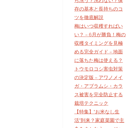
ら洗う？洗わない？保
存の基本と長持ちのコ
ツを徹底解説
梅はいつ収穫すればい
い？ – 6月が勝負！梅の
収穫タイミングを見極
める完全ガイド – 地面
に落ちた梅は使える？
トウモロコシ害虫対策
の決定版 – アワノメイ
ガ・アブラムシ・カラ
ス被害を完全防止する
栽培テクニック
【特集】“お米なし生
活”到来？家庭菜園で主