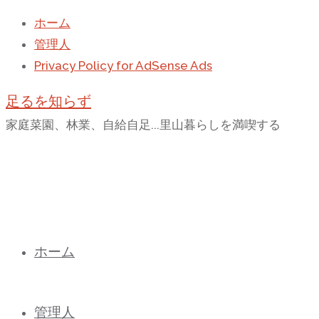
ホーム
管理人
Privacy Policy for AdSense Ads
足るを知らず
家庭菜園、林業、自給自足...里山暮らしを満喫する
コ
ホーム
ン
テ
ン
管理人
ツ