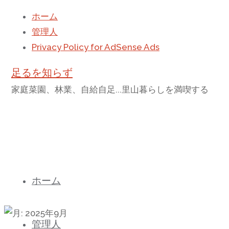
ホーム
管理人
Privacy Policy for AdSense Ads
足るを知らず
家庭菜園、林業、自給自足...里山暮らしを満喫する
コ
ホーム
ン
テ
ン
管理人
ツ