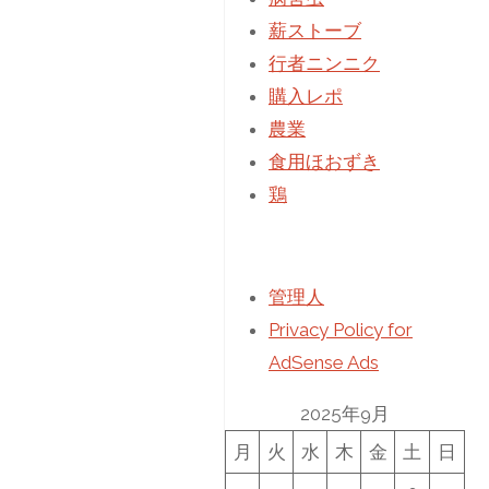
薪ストーブ
行者ニンニク
購入レポ
農業
食用ほおずき
鶏
管理人
Privacy Policy for
AdSense Ads
2025年9月
月
火
水
木
金
土
日