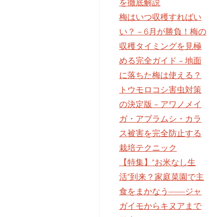
を徹底解説
梅はいつ収穫すればい
い？ – 6月が勝負！梅の
収穫タイミングを見極
める完全ガイド – 地面
に落ちた梅は使える？
トウモロコシ害虫対策
の決定版 – アワノメイ
ガ・アブラムシ・カラ
ス被害を完全防止する
栽培テクニック
【特集】“お米なし生
活”到来？家庭菜園で主
食をまかなう――ジャ
ガイモからキヌアまで