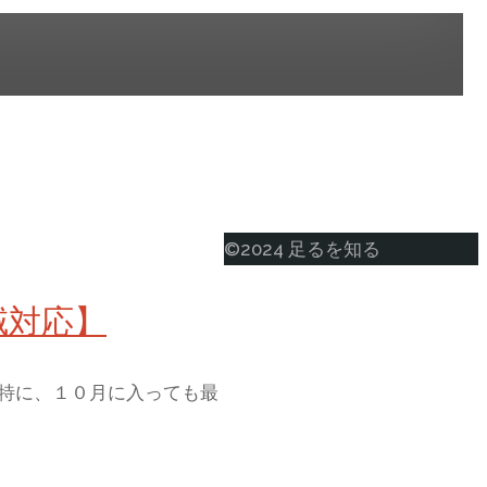
ト
©2024 足るを知る
ッ
域対応】
プ
に
戻
特に、１０月に入っても最
る