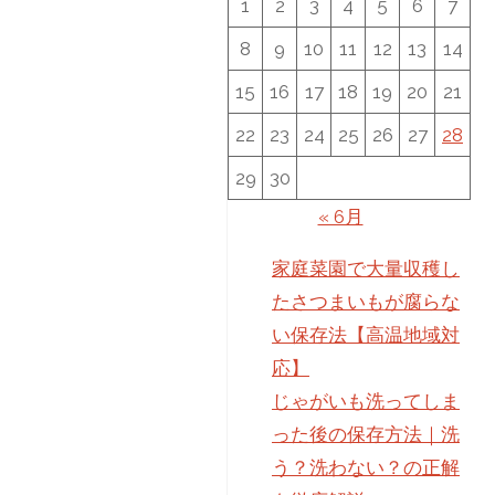
1
2
3
4
5
6
7
8
9
10
11
12
13
14
15
16
17
18
19
20
21
22
23
24
25
26
27
28
29
30
« 6月
家庭菜園で大量収穫し
たさつまいもが腐らな
い保存法【高温地域対
応】
じゃがいも洗ってしま
った後の保存方法｜洗
う？洗わない？の正解