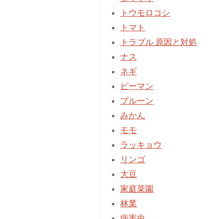
トウモロコシ
トマト
トラブル 原因と対処
ナス
ネギ
ピーマン
プルーン
みかん
モモ
ラッキョウ
リンゴ
大豆
家庭菜園
林業
病害虫