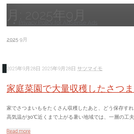
へ
月:
2025年9月
ス
Privacy Policy for AdSense Ads
キ
ッ
ホ
2025
9月
プ
ー
ム
2025年9月28日
2025年9月28日
サツマイモ
家庭菜園で大量収穫したさつま
家でさつまいもをたくさん収穫したあと、どう保存すれ
高気温が30℃近くまで上がる暑い地域では、一層の工夫
"家
Read more