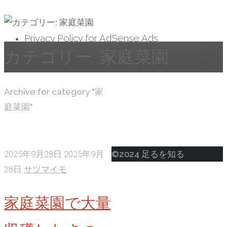
へ
ス
Privacy Policy for AdSense Ads
キ
カテゴリー:
家庭菜園
ッ
プ
ホ
Archive for category "家
ー
庭菜園"
ム
ト
2025年9月28日
2025年9月
©2024 足るを知る
ッ
28日
サツマイモ
プ
家庭菜園で大量
に
戻