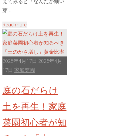
実"
えてみると「なんだか細い
芽 …
"ア
Read more
ス
パ
ラ
ガ
2025年4月17日
2025年4月
ス
17日
家庭菜園
3
庭の石だらけ
年
目
土を再生！家庭
の
「細
菜園初心者が知
い
芽」