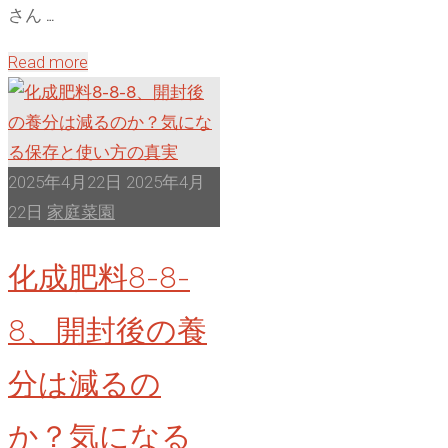
重
さん …
要
"米
Read more
管
ぬ
理
か
ポ
大
イ
量
2025年4月22日
2025年4月
ン
活
22日
家庭菜園
ト"
用
化成肥料8-8-
術！
畑
8、開封後の養
で
失
分は減るの
敗
し
か？気になる