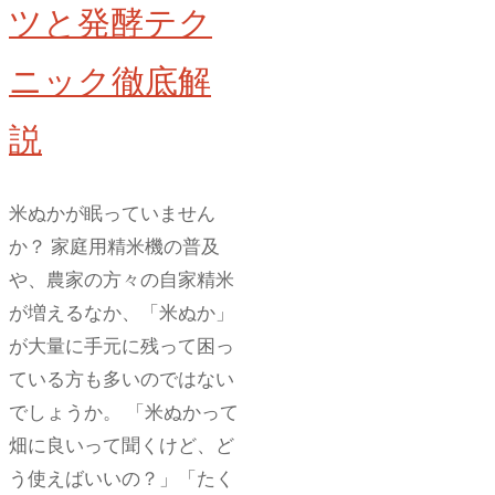
ガ
ツと発酵テク
イ
モ
ニック徹底解
収
説
穫
量
が
米ぬかが眠っていません
ア
か？ 家庭用精米機の普及
ッ
や、農家の方々の自家精米
プ
が増えるなか、「米ぬか」
す
が大量に手元に残って困っ
る
ている方も多いのではない
5
でしょうか。 「米ぬかって
月
畑に良いって聞くけど、ど
の
う使えばいいの？」「たく