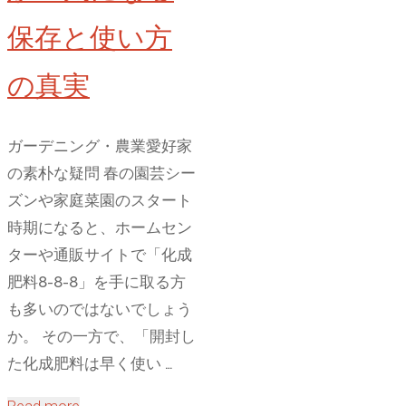
な
い
保存と使い方
た
の真実
め
の
コ
ガーデニング・農業愛好家
ツ
の素朴な疑問 春の園芸シー
と
ズンや家庭菜園のスタート
発
時期になると、ホームセン
酵
ターや通販サイトで「化成
テ
肥料8-8-8」を手に取る方
ク
も多いのではないでしょう
ニ
か。 その一方で、「開封し
ッ
た化成肥料は早く使い …
ク
"化