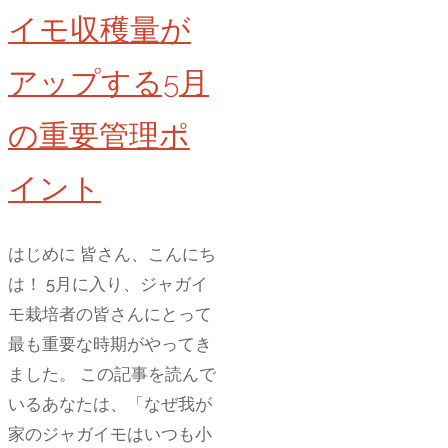
い！
イモ収穫量が
ト
ウ
アップする5月
モ
ロ
の重要管理ポ
コ
イント
シ
栽
培
はじめに 皆さん、こんにち
の
は！ 5月に入り、ジャガイ
決
モ栽培者の皆さんにとって
定
最も重要な時期がやってき
的
ました。 この記事を読んで
タ
いるあなたは、「なぜ我が
イ
家のジャガイモはいつも小