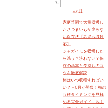
31
« 9月
家庭菜園で大量収穫し
たさつまいもが腐らな
い保存法【高温地域対
応】
ジャガイモを収穫した
ら洗う？洗わない？保
存の基本と長持ちのコ
ツを徹底解説
梅はいつ収穫すればい
い？ – 6月が勝負！梅の
収穫タイミングを見極
める完全ガイド – 地面