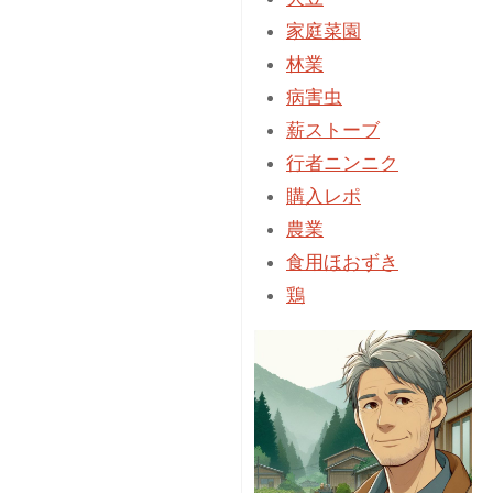
金
家庭菜園
比
林業
率"
病害虫
薪ストーブ
行者ニンニク
購入レポ
農業
食用ほおずき
鶏