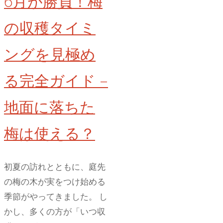
6月が勝負！梅
ま
い
の収穫タイミ
も
が
ングを見極め
腐
る完全ガイド –
ら
な
地面に落ちた
い
保
梅は使える？
存
法
初夏の訪れとともに、庭先
【高
の梅の木が実をつけ始める
温
季節がやってきました。 し
地
かし、多くの方が「いつ収
域