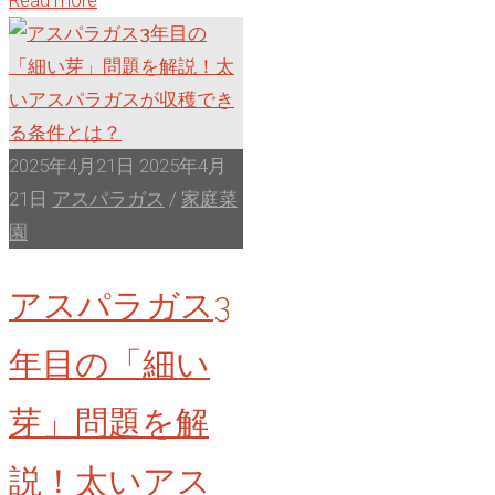
Read more
徹
成
底
肥
解
料
説"
8-
8-
2025年4月21日
2025年4月
8、
21日
アスパラガス
/
家庭菜
開
園
封
アスパラガス3
後
の
年目の「細い
養
分
芽」問題を解
は
減
説！太いアス