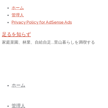
ホーム
管理人
Privacy Policy for AdSense Ads
足るを知らず
家庭菜園、林業、自給自足...里山暮らしを満喫する
コ
ホーム
ン
テ
ン
管理人
ツ