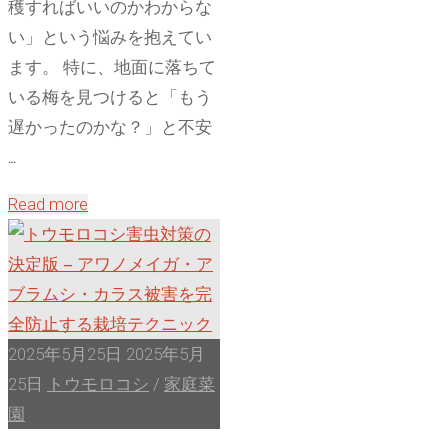
穫すればいいのかわからな
対
い」という悩みを抱えてい
応】"
ます。 特に、地面に落ちて
いる梅を見つけると「もう
遅かったのかな？」と不安
…
"梅
Read more
は
い
つ
収
穫
2025年5月25日
2025年5月
す
25日
トウモロコシ
/
家庭菜
れ
園
ば