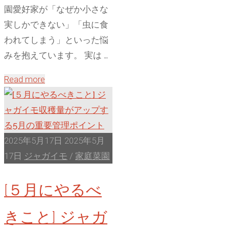
育
園愛好家が「なぜか小さな
て
実しかできない」「虫に食
る
われてしまう」といった悩
驚
みを抱えています。 実は …
き
"収
Read more
の
穫
方
量
法"
2
倍
2025年5月17日
2025年5月
も
17日
ジャガイモ
/
家庭菜園
夢
[５月にやるべ
じ
ゃ
きこと] ジャガ
な