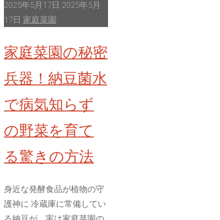
コ
2025年5月17日
2025年5月
に
シ
17日
家庭菜園
落
害
ち
家庭菜園の秘密
虫
た
対
梅
兵器！納豆菌水
策
は
の
で病気知らず
使
決
え
定
の野菜を育て
る？"
版
–
る驚きの方法
ア
ワ
身近な発酵食品が植物の守
ノ
護神に 冷蔵庫に常備してい
メ
る納豆が、実は家庭菜園の