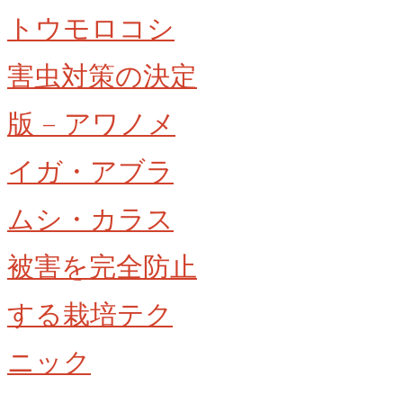
トウモロコシ
い
い？
害虫対策の決定
–
6
版 – アワノメ
月
が
イガ・アブラ
勝
負！
ムシ・カラス
梅
被害を完全防止
の
収
する栽培テク
穫
タ
ニック
イ
ミ