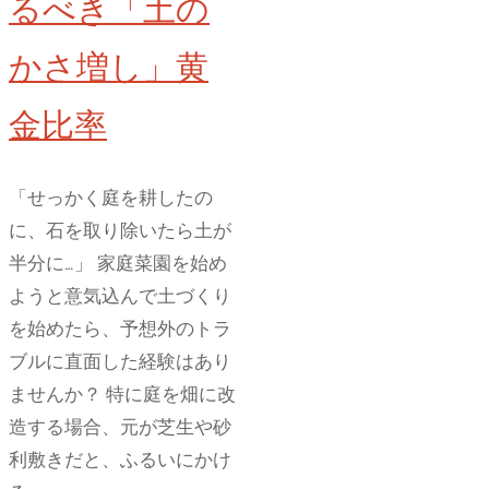
るべき「土の
問
題
かさ増し」黄
を
金比率
解
説！
太
「せっかく庭を耕したの
い
に、石を取り除いたら土が
ア
半分に…」 家庭菜園を始め
ス
ようと意気込んで土づくり
パ
を始めたら、予想外のトラ
ラ
ブルに直面した経験はあり
ガ
ませんか？ 特に庭を畑に改
ス
造する場合、元が芝生や砂
が
利敷きだと、ふるいにかけ
収