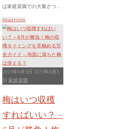
は家庭菜園での大量さつ …
"家
Read more
庭
菜
園
で
大
量
2025年6月5日
2025年6月5
収
日
家庭菜園
穫
梅はいつ収穫
し
た
すればいい？ –
さ
つ