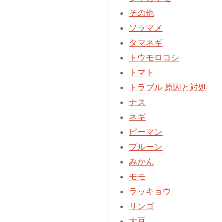
送
初
その他
心
ソラマメ
り
者
タマネギ
が
トウモロコシ
知
トマト
る
トラブル 原因と対処
べ
ナス
き
ネギ
「土
ピーマン
の
プルーン
か
みかん
さ
モモ
増
ラッキョウ
し」
リンゴ
黄
大豆