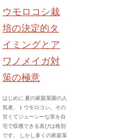
防
器！
ウモロコシ栽
止
納
す
豆
培の決定的タ
る
菌
栽
水
イミングとア
培
で
ワノメイガ対
テ
病
ク
気
策の極意
ニ
知
ッ
ら
ク"
ず
はじめに 夏の家庭菜園の人
の
気者、トウモロコシ。その
野
甘くてジューシーな実を自
菜
宅で収穫できる喜びは格別
を
です。 しかし多くの家庭菜