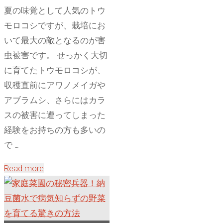
夏の味覚として人気のトウ
ン
モロコシですが、栽培にお
グ
いて最大の敵となるのが害
を
虫被害です。 せっかく大切
見
に育てたトウモロコシが、
極
収穫直前にアワノメイガや
め
アブラムシ、さらにはカラ
る
スの被害に遭ってしまった
完
経験をお持ちの方も多いの
全
で …
ガ
イ
"ト
Read more
ド
ウ
–
モ
地
ロ
面