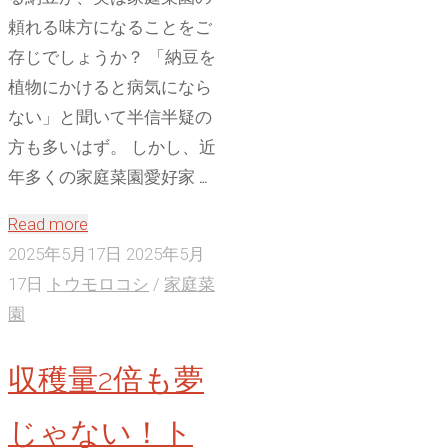
イ
頼れる味方になることをご
ガ・
存じでしょうか？ 「納豆を
ア
植物にかけると病気になら
ブ
ない」と聞いて半信半疑の
ラ
方も多いはず。 しかし、近
ム
年多くの家庭菜園愛好家 …
シ・
カ
"家
Read more
ラ
庭
2025年5月17日
2025年5月
ス
菜
17日
トウモロコシ
/
家庭菜
被
園
園
害
の
を
収穫量2倍も夢
秘
完
密
じゃない！ト
全
兵