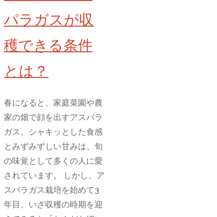
る
の
パラガスが収
か？
穫できる条件
気
に
とは？
な
る
保
春になると、家庭菜園や農
存
家の畑で顔を出すアスパラ
と
ガス。シャキッとした食感
使
とみずみずしい甘みは、旬
い
の味覚として多くの人に愛
方
されています。 しかし、ア
の
スパラガス栽培を始めて3
真
年目、いざ収穫の時期を迎