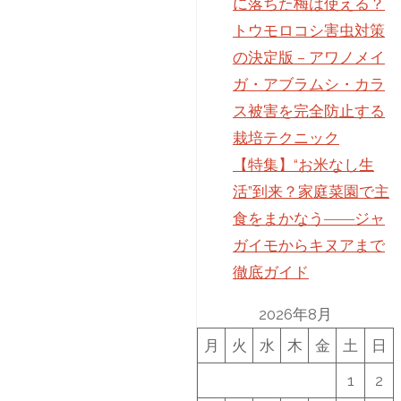
に落ちた梅は使える？
トウモロコシ害虫対策
の決定版 – アワノメイ
ガ・アブラムシ・カラ
ス被害を完全防止する
栽培テクニック
【特集】“お米なし生
活”到来？家庭菜園で主
食をまかなう――ジャ
ガイモからキヌアまで
徹底ガイド
2026年8月
月
火
水
木
金
土
日
1
2