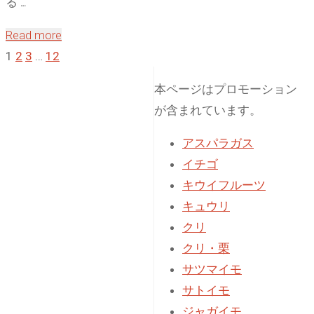
る …
穫
"庭
Read more
で
の
1
2
3
…
12
き
投
石
る
本ページはプロモーション
だ
条
稿
が含まれています。
ら
件
け
アスパラガス
と
の
土
イチゴ
は？"
を
キウイフルーツ
ペ
再
キュウリ
生！
クリ
ー
家
クリ・栗
庭
サツマイモ
ジ
菜
サトイモ
園
ジャガイモ