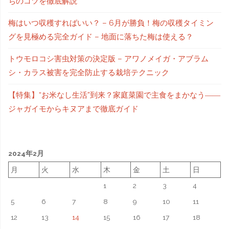
ちのコツを徹底解説
梅はいつ収穫すればいい？ – 6月が勝負！梅の収穫タイミン
グを見極める完全ガイド – 地面に落ちた梅は使える？
トウモロコシ害虫対策の決定版 – アワノメイガ・アブラム
シ・カラス被害を完全防止する栽培テクニック
【特集】“お米なし生活”到来？家庭菜園で主食をまかなう――
ジャガイモからキヌアまで徹底ガイド
2024年2月
月
火
水
木
金
土
日
1
2
3
4
5
6
7
8
9
10
11
12
13
14
15
16
17
18